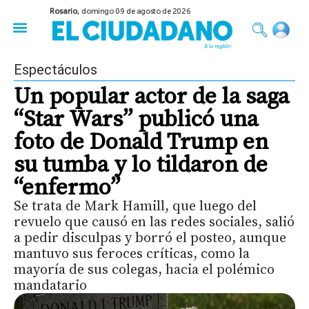
Rosario,
domingo 09 de agosto de 2026
50 años del Golpe
Festival de Cine 2026
Sobre Ruedas
Construir Rosario
Espectáculos
Un popular actor de la saga
“Star Wars” publicó una
foto de Donald Trump en
su tumba y lo tildaron de
“enfermo”
Se trata de Mark Hamill, que luego del
revuelo que causó en las redes sociales, salió
a pedir disculpas y borró el posteo, aunque
mantuvo sus feroces críticas, como la
mayoría de sus colegas, hacia el polémico
mandatario