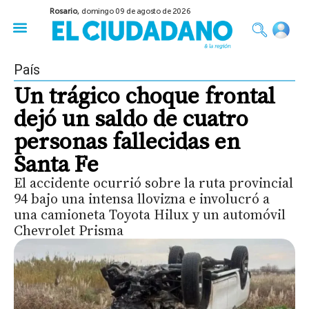
Rosario,
domingo 09 de agosto de 2026
50 años del Golpe
Festival de Cine 2026
Sobre Ruedas
Construir Rosario
País
Un trágico choque frontal
dejó un saldo de cuatro
personas fallecidas en
Santa Fe
El accidente ocurrió sobre la ruta provincial
94 bajo una intensa llovizna e involucró a
una camioneta Toyota Hilux y un automóvil
Chevrolet Prisma