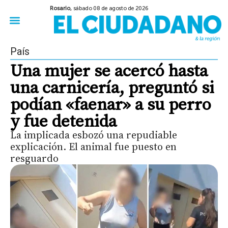
Rosario,
sábado 08 de agosto de 2026
50 años del Golpe
Festival de Cine 2026
Sobre Ruedas
Construir Rosario
País
Una mujer se acercó hasta
una carnicería, preguntó si
podían «faenar» a su perro
y fue detenida
La implicada esbozó una repudiable
explicación. El animal fue puesto en
resguardo