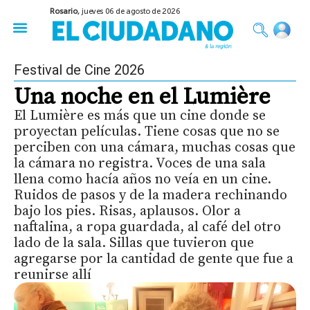
Rosario,
jueves 06 de agosto de 2026
50 años del Golpe
Festival de Cine 2026
Sobre Ruedas
Construir Rosario
Festival de Cine 2026
Una noche en el Lumière
El Lumière es más que un cine donde se
proyectan películas. Tiene cosas que no se
perciben con una cámara, muchas cosas que
la cámara no registra. Voces de una sala
llena como hacía años no veía en un cine.
Ruidos de pasos y de la madera rechinando
bajo los pies. Risas, aplausos. Olor a
naftalina, a ropa guardada, al café del otro
lado de la sala. Sillas que tuvieron que
agregarse por la cantidad de gente que fue a
reunirse allí