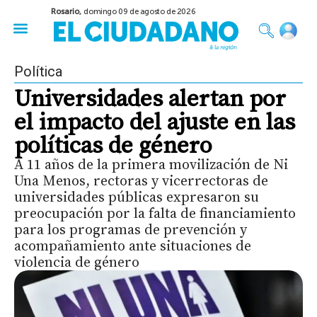
Rosario,
domingo 09 de agosto de 2026
50 años del Golpe
Festival de Cine 2026
Sobre Ruedas
Construir Rosario
Política
Universidades alertan por
el impacto del ajuste en las
políticas de género
A 11 años de la primera movilización de Ni
Una Menos, rectoras y vicerrectoras de
universidades públicas expresaron su
preocupación por la falta de financiamiento
para los programas de prevención y
acompañamiento ante situaciones de
violencia de género