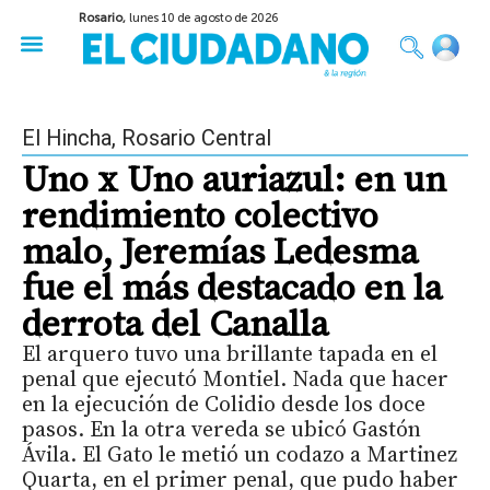
Rosario,
lunes 10 de agosto de 2026
50 años del Golpe
Festival de Cine 2026
Sobre Ruedas
Construir Rosario
El Hincha
,
Rosario Central
Uno x Uno auriazul: en un
rendimiento colectivo
malo, Jeremías Ledesma
fue el más destacado en la
derrota del Canalla
El arquero tuvo una brillante tapada en el
penal que ejecutó Montiel. Nada que hacer
en la ejecución de Colidio desde los doce
pasos. En la otra vereda se ubicó Gastón
Ávila. El Gato le metió un codazo a Martinez
Quarta, en el primer penal, que pudo haber