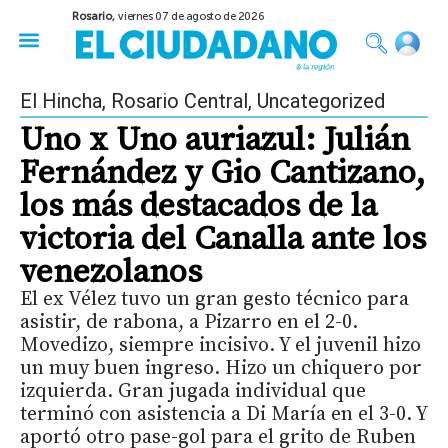
Rosario,
viernes 07 de agosto de 2026
50 años del Golpe
Festival de Cine 2026
Sobre Ruedas
Construir Rosario
El Hincha
,
Rosario Central
,
Uncategorized
Uno x Uno auriazul: Julián
Fernández y Gio Cantizano,
los más destacados de la
victoria del Canalla ante los
venezolanos
El ex Vélez tuvo un gran gesto técnico para
asistir, de rabona, a Pizarro en el 2-0.
Movedizo, siempre incisivo. Y el juvenil hizo
un muy buen ingreso. Hizo un chiquero por
izquierda. Gran jugada individual que
terminó con asistencia a Di María en el 3-0. Y
aportó otro pase-gol para el grito de Ruben