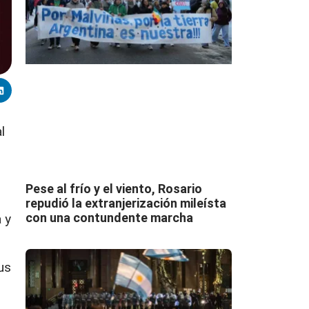
l
Pese al frío y el viento, Rosario
repudió la extranjerización mileísta
con una contundente marcha
 y
us