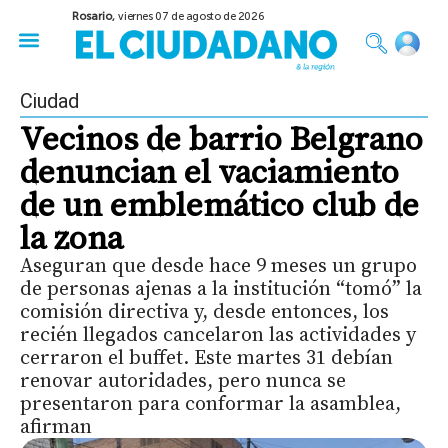
Rosario,
viernes 07 de agosto de 2026
50 años del Golpe
Festival de Cine 2026
Sobre Ruedas
Construir Rosario
Ciudad
Vecinos de barrio Belgrano
denuncian el vaciamiento
de un emblemático club de
la zona
Aseguran que desde hace 9 meses un grupo
de personas ajenas a la institución “tomó” la
comisión directiva y, desde entonces, los
recién llegados cancelaron las actividades y
cerraron el buffet. Este martes 31 debían
renovar autoridades, pero nunca se
presentaron para conformar la asamblea,
afirman