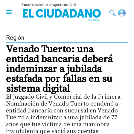
Rosario,
lunes 10 de agosto de 2026
50 años del Golpe
Festival de Cine 2026
Sobre Ruedas
Construir Rosario
Región
Venado Tuerto: una
entidad bancaria deberá
indeminzar a jubilada
estafada por fallas en su
sistema digital
El Juzgado Civil y Comercial de la Primera
Nominación de Venado Tuerto condenó a
entidad bancaria con sucursal en Venado
Tuerto a indemnizar a una jubilada de 77
años que fue víctima de una maniobra
fraudulenta que vació sus cuentas