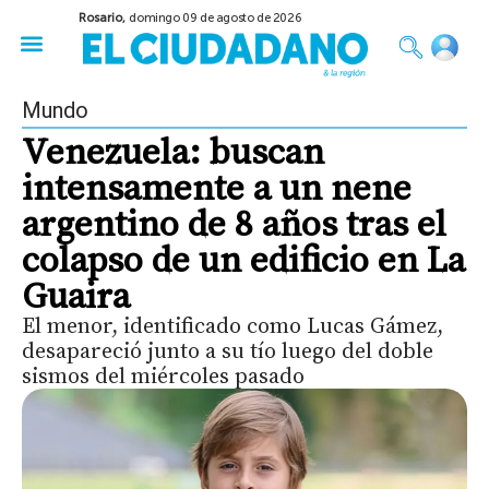
Rosario,
domingo 09 de agosto de 2026
50 años del Golpe
Festival de Cine 2026
Sobre Ruedas
Construir Rosario
Mundo
Venezuela: buscan
intensamente a un nene
argentino de 8 años tras el
colapso de un edificio en La
Guaira
El menor, identificado como Lucas Gámez,
desapareció junto a su tío luego del doble
sismos del miércoles pasado