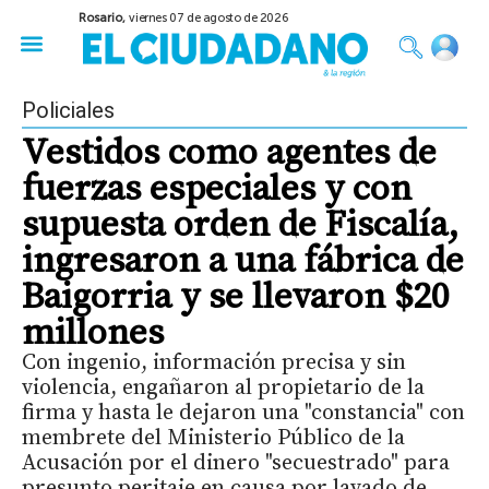
Rosario,
viernes 07 de agosto de 2026
50 años del Golpe
Festival de Cine 2026
Sobre Ruedas
Construir Rosario
Policiales
Vestidos como agentes de
fuerzas especiales y con
supuesta orden de Fiscalía,
ingresaron a una fábrica de
Baigorria y se llevaron $20
millones
Con ingenio, información precisa y sin
violencia, engañaron al propietario de la
firma y hasta le dejaron una "constancia" con
membrete del Ministerio Público de la
Acusación por el dinero "secuestrado" para
presunto peritaje en causa por lavado de