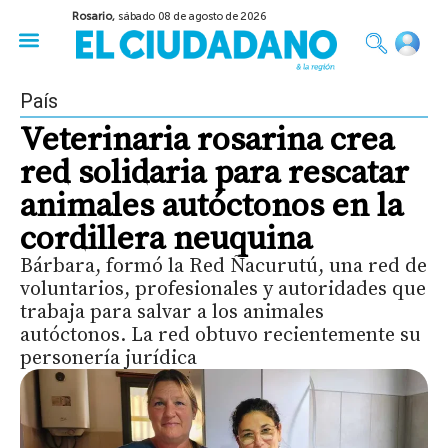
Rosario,
sábado 08 de agosto de 2026
50 años del Golpe
Festival de Cine 2026
Sobre Ruedas
Construir Rosario
País
Veterinaria rosarina crea
red solidaria para rescatar
animales autóctonos en la
cordillera neuquina
Bárbara, formó la Red Ñacurutú, una red de
voluntarios, profesionales y autoridades que
trabaja para salvar a los animales
autóctonos. La red obtuvo recientemente su
personería jurídica