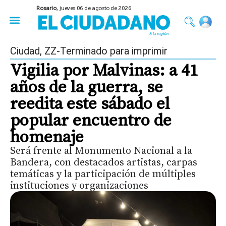
Rosario,
jueves 06 de agosto de 2026
50 años del Golpe
Festival de Cine 2026
Sobre Ruedas
Construir Rosario
Ciudad
,
ZZ-Terminado para imprimir
Vigilia por Malvinas: a 41
años de la guerra, se
reedita este sábado el
popular encuentro de
homenaje
Será frente al Monumento Nacional a la
Bandera, con destacados artistas, carpas
temáticas y la participación de múltiples
instituciones y organizaciones