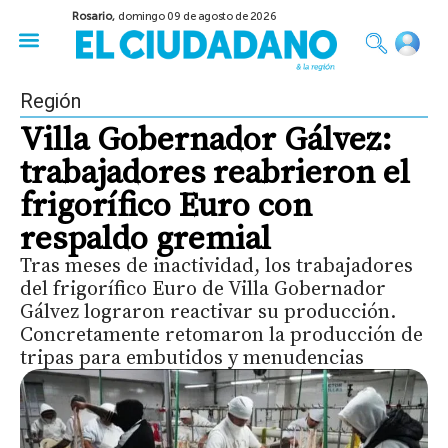
Rosario,
domingo 09 de agosto de 2026
50 años del Golpe
Festival de Cine 2026
Sobre Ruedas
Construir Rosario
Región
Villa Gobernador Gálvez:
trabajadores reabrieron el
frigorífico Euro con
respaldo gremial
Tras meses de inactividad, los trabajadores
del frigorífico Euro de Villa Gobernador
Gálvez lograron reactivar su producción.
Concretamente retomaron la producción de
tripas para embutidos y menudencias