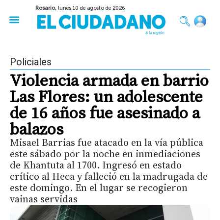
Rosario,
lunes 10 de agosto de 2026
50 años del Golpe
Festival de Cine 2026
Sobre Ruedas
Construir Rosario
Policiales
Violencia armada en barrio
Las Flores: un adolescente
de 16 años fue asesinado a
balazos
Misael Barrias fue atacado en la vía pública
este sábado por la noche en inmediaciones
de Khantuta al 1700. Ingresó en estado
crítico al Heca y falleció en la madrugada de
este domingo. En el lugar se recogieron
vainas servidas