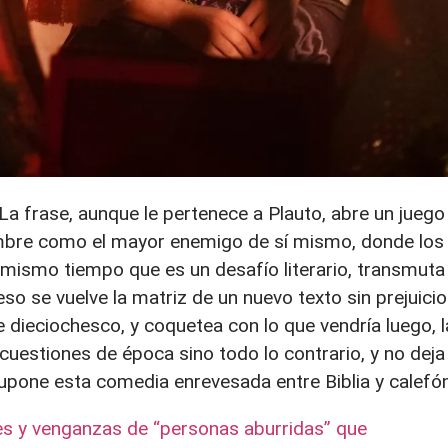
La frase, aunque le pertenece a Plauto, abre un juego
ombre como el mayor enemigo de sí mismo, donde los
l mismo tiempo que es un desafío literario, transmuta
o se vuelve la matriz de un nuevo texto sin prejuici
je dieciochesco, y coquetea con lo que vendría luego, l
cuestiones de época sino todo lo contrario, y no deja
supone esta comedia enrevesada entre Biblia y calefón
des y venganzas de “personas aburridas” que