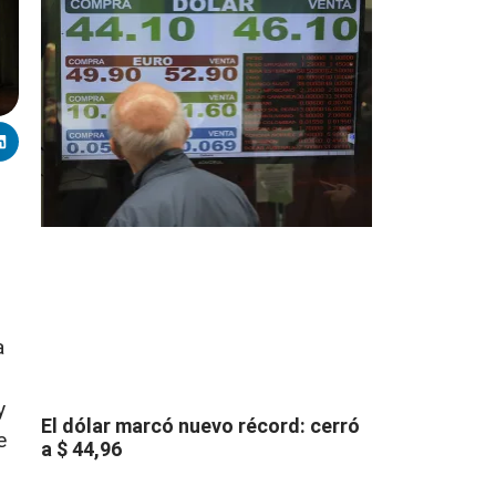
a
y
El dólar marcó nuevo récord: cerró
e
a $ 44,96