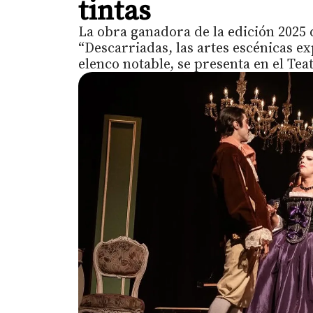
tintas
La obra ganadora de la edición 2025
“Descarriadas, las artes escénicas e
elenco notable, se presenta en el Te