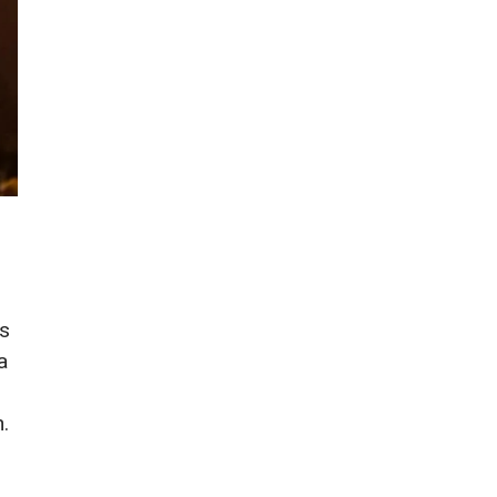
os
a
.