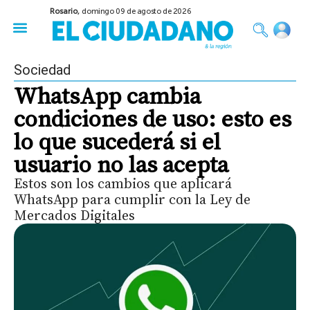
Rosario,
domingo 09 de agosto de 2026
50 años del Golpe
Festival de Cine 2026
Sobre Ruedas
Construir Rosario
Sociedad
WhatsApp cambia
condiciones de uso: esto es
lo que sucederá si el
usuario no las acepta
Estos son los cambios que aplicará
WhatsApp para cumplir con la Ley de
Mercados Digitales