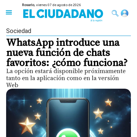
Rosario,
viernes 07 de agosto de 2026
50 años del Golpe
Festival de Cine 2026
Sobre Ruedas
Construir Rosario
Sociedad
WhatsApp introduce una
nueva función de chats
favoritos: ¿cómo funciona?
La opción estará disponible próximamente
tanto en la aplicación como en la versión
Web