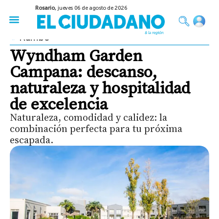
Rosario,
jueves 06 de agosto de 2026
50 años del Golpe
Festival de Cine 2026
Sobre Ruedas
Construir Rosario
Rumbo
Wyndham Garden
Campana: descanso,
naturaleza y hospitalidad
de excelencia
Naturaleza, comodidad y calidez: la
combinación perfecta para tu próxima
escapada.