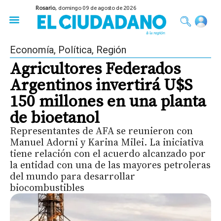
Rosario,
domingo 09 de agosto de 2026
50 años del Golpe
Festival de Cine 2026
Sobre Ruedas
Construir Rosario
Economía
,
Política
,
Región
Agricultores Federados
Argentinos invertirá U$S
150 millones en una planta
de bioetanol
Representantes de AFA se reunieron con
Manuel Adorni y Karina Milei. La iniciativa
tiene relación con el acuerdo alcanzado por
la entidad con una de las mayores petroleras
del mundo para desarrollar
biocombustibles