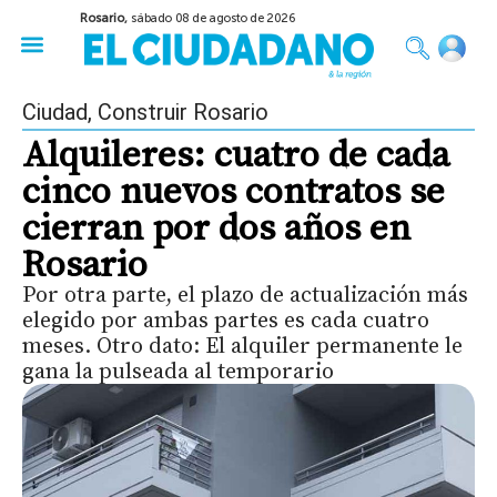
Rosario,
sábado 08 de agosto de 2026
50 años del Golpe
Festival de Cine 2026
Sobre Ruedas
Construir Rosario
Ciudad
,
Construir Rosario
Alquileres: cuatro de cada
cinco nuevos contratos se
cierran por dos años en
Rosario
Por otra parte, el plazo de actualización más
elegido por ambas partes es cada cuatro
meses. Otro dato: El alquiler permanente le
gana la pulseada al temporario