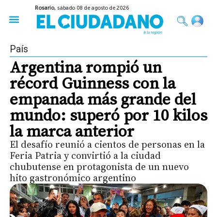
Rosario,
sábado 08 de agosto de 2026
50 años del Golpe
Festival de Cine 2026
Sobre Ruedas
Construir Rosario
País
Argentina rompió un
récord Guinness con la
empanada más grande del
mundo: superó por 10 kilos
la marca anterior
El desafío reunió a cientos de personas en la
Feria Patria y convirtió a la ciudad
chubutense en protagonista de un nuevo
hito gastronómico argentino