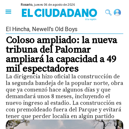
Rosario,
jueves 06 de agosto de 2026
50 años del Golpe
Festival de Cine 2026
Sobre Ruedas
Construir Rosario
El Hincha
,
Newell's Old Boys
Coloso ampliado: la nueva
tribuna del Palomar
ampliará la capacidad a 49
mil espectadores
La dirigencia hizo oficial la construcción de
la segunda bandeja de la popular norte, obra
que ya comenzó hace algunos días y que
demandará unos 8 meses, incluyendo el
nuevo ingreso al estadio. La construcción es
con premoldeado fuera del Parque y evitará
tener que perder localía en algún partido