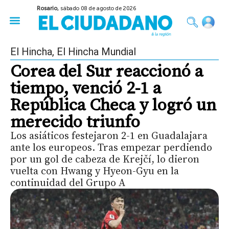
Rosario,
sábado 08 de agosto de 2026
50 años del Golpe
Festival de Cine 2026
Sobre Ruedas
Construir Rosario
El Hincha
,
El Hincha Mundial
Corea del Sur reaccionó a
tiempo, venció 2-1 a
República Checa y logró un
merecido triunfo
Los asiáticos festejaron 2-1 en Guadalajara
ante los europeos. Tras empezar perdiendo
por un gol de cabeza de Krejčí, lo dieron
vuelta con Hwang y Hyeon-Gyu en la
continuidad del Grupo A