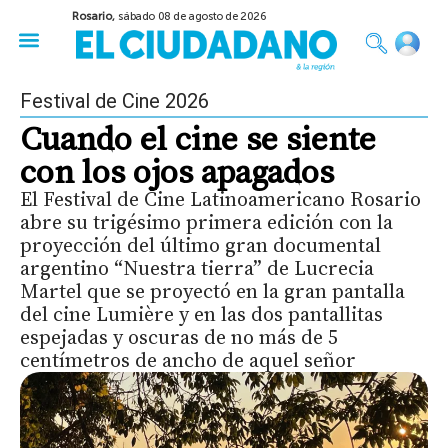
Rosario,
sábado 08 de agosto de 2026
50 años del Golpe
Festival de Cine 2026
Sobre Ruedas
Construir Rosario
Festival de Cine 2026
Cuando el cine se siente
con los ojos apagados
El Festival de Cine Latinoamericano Rosario
abre su trigésimo primera edición con la
proyección del último gran documental
argentino “Nuestra tierra” de Lucrecia
Martel que se proyectó en la gran pantalla
del cine Lumière y en las dos pantallitas
espejadas y oscuras de no más de 5
centímetros de ancho de aquel señor