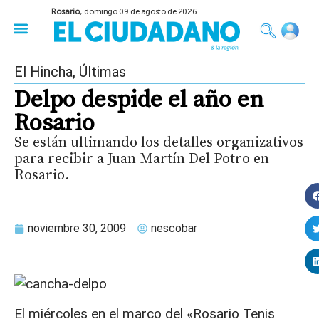
Rosario,
domingo 09 de agosto de 2026
50 años del Golpe
Festival de Cine 2026
Sobre Ruedas
Construir Rosario
El Hincha
,
Últimas
Delpo despide el año en
Rosario
Se están ultimando los detalles organizativos
para recibir a Juan Martín Del Potro en
Rosario.
noviembre 30, 2009
nescobar
El miércoles en el marco del «Rosario Tenis