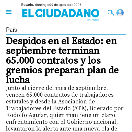
Rosario,
domingo 09 de agosto de 2026
50 años del Golpe
Festival de Cine 2026
Sobre Ruedas
Construir Rosario
País
Despidos en el Estado: en
septiembre terminan
65.000 contratos y los
gremios preparan plan de
lucha
Junto al cierre del mes de septiembre,
vencen 65.000 contratos de trabajadores
estatales y desde la Asociación de
Trabajadores del Estado (ATE), liderado por
Rodolfo Aguiar, quien mantiene un claro
enfrentamiento con el Gobierno nacional,
levantaron la alerta ante una nueva ola de