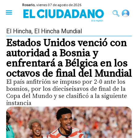
Rosario,
viernes 07 de agosto de 2026
50 años del Golpe
Festival de Cine 2026
Sobre Ruedas
Construir Rosario
El Hincha
,
El Hincha Mundial
Estados Unidos venció con
autoridad a Bosnia y
enfrentará a Bélgica en los
octavos de final del Mundial
El país anfitrión se impuso por 2-0 ante los
bosnios, por los dieciseisavos de final de la
Copa del Mundo y se clasificó a la siguiente
instancia