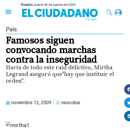
Rosario,
jueves 06 de agosto de 2026
50 años del Golpe
Festival de Cine 2026
Sobre Ruedas
Construir Rosario
País
Famosos siguen
convocando marchas
contra la inseguridad
Harta de todo este raid delictivo, Mirtha
Legrand aseguró que"hay que instituír el
orden".
noviembre 12, 2009
nescobar