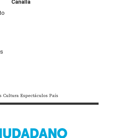
Canalla
o
to
s
as
s
Cultura
Espectáculos
País