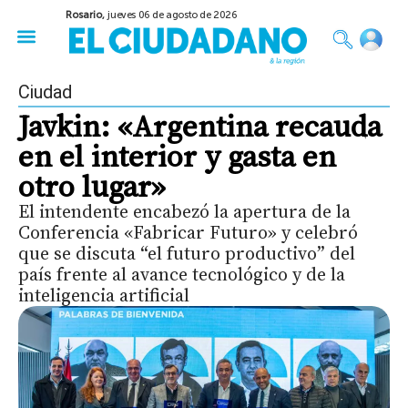
Rosario,
jueves 06 de agosto de 2026
50 años del Golpe
Festival de Cine 2026
Sobre Ruedas
Construir Rosario
Ciudad
Javkin: «Argentina recauda
en el interior y gasta en
otro lugar»
El intendente encabezó la apertura de la
Conferencia «Fabricar Futuro» y celebró
que se discuta “el futuro productivo” del
país frente al avance tecnológico y de la
inteligencia artificial