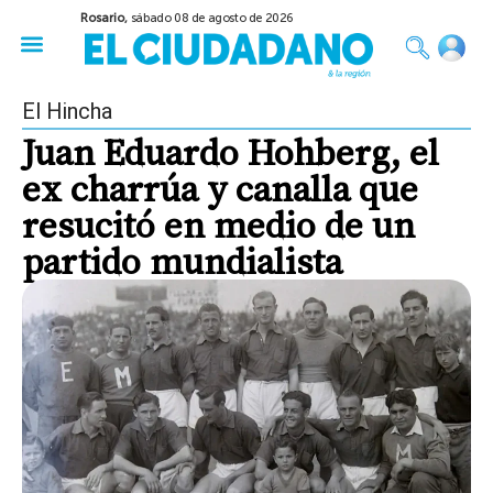
Rosario,
sábado 08 de agosto de 2026
50 años del Golpe
Festival de Cine 2026
Sobre Ruedas
Construir Rosario
El Hincha
Juan Eduardo Hohberg, el
ex charrúa y canalla que
resucitó en medio de un
partido mundialista