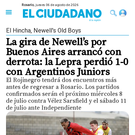
Rosario,
jueves 06 de agosto de 2026
50 años del Golpe
Festival de Cine 2026
Sobre Ruedas
Construir Rosario
El Hincha
,
Newell's Old Boys
La gira de Newell’s por
Buenos Aires arrancó con
derrota: la Lepra perdió 1-0
con Argentinos Juniors
El Rojinegro tendrá dos encuentros más
antes de regresar a Rosario. Los partidos
confirmados serán el próximo miércoles 8
de julio contra Vélez Sarsfield y el sábado 11
de julio ante Independiente