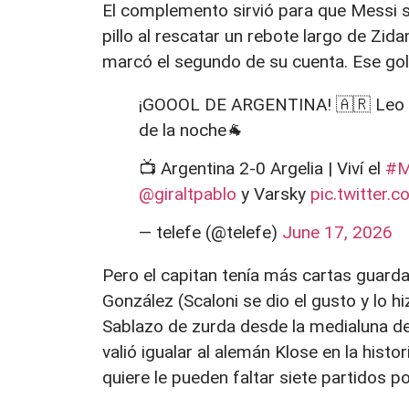
El complemento sirvió para que Messi s
pillo al rescatar un rebote largo de Zi
marcó el segundo de su cuenta. Ese gol 
¡GOOOL DE ARGENTINA! 🇦🇷 Leo M
de la noche🐐
📺 Argentina 2-0 Argelia | Viví el
#M
@giraltpablo
y Varsky
pic.twitter.
— telefe (@telefe)
June 17, 2026
Pero el capitan tenía más cartas guard
González (Scaloni se dio el gusto y lo 
Sablazo de zurda desde la medialuna del á
valió igualar al alemán Klose en la hist
quiere le pueden faltar siete partidos po