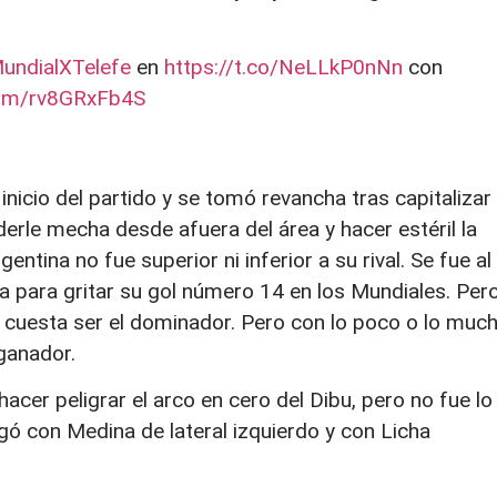
undialXTelefe
en
https://t.co/NeLLkP0nNn
con
.com/rv8GRxFb4S
 inicio del partido y se tomó revancha tras capitalizar
rle mecha desde afuera del área y hacer estéril la
entina no fue superior ni inferior a su rival. Se fue al
 para gritar su gol número 14 en los Mundiales. Per
Le cuesta ser el dominador. Pero con lo poco o lo muc
 ganador.
hacer peligrar el arco en cero del Dibu, pero no fue lo
gó con Medina de lateral izquierdo y con Licha