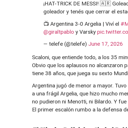
¡HAT-TRICK DE MESSI! 🇦🇷 Golead
goleador y tenés que cerrar el esta
📺 Argentina 3-0 Argelia | Viví el
#M
@giraltpablo
y Varsky
pic.twitter
— telefe (@telefe)
June 17, 2026
Scaloni, que entiende todo, a los 35 mi
Obvio que los aplausos no alcanzaron 
tiene 38 años, que juega su sexto Mundia
Argentina jugó de menor a mayor. Tuvo 
a una frágil Argelia, que hizo mucho me
no pudieron ni Menotti, ni Bilardo. Y fu
El primer escalón rumbo a la defensa del