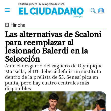
Rosario,
jueves 06 de agosto de 2026
50 años del Golpe
Festival de Cine 2026
Sobre Ruedas
Construir Rosario
El Hincha
Las alternativas de Scaloni
para reemplazar al
lesionado Balerdi en la
Selección
Ante el desgarro del zaguero de Olympique
Marsella, el DT deberá definir un sustituto
dentro de la prelista de 55. Senesi pica en
punta, pero hay cuatro centrales más
disponibles