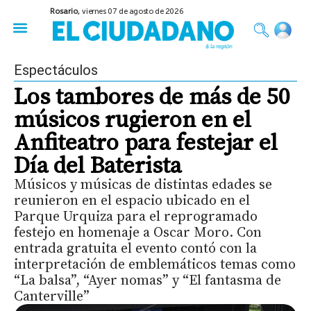
Rosario,
viernes 07 de agosto de 2026
50 años del Golpe
Festival de Cine 2026
Sobre Ruedas
Construir Rosario
Espectáculos
Los tambores de más de 50
músicos rugieron en el
Anfiteatro para festejar el
Día del Baterista
Músicos y músicas de distintas edades se
reunieron en el espacio ubicado en el
Parque Urquiza para el reprogramado
festejo en homenaje a Oscar Moro. Con
entrada gratuita el evento contó con la
interpretación de emblemáticos temas como
“La balsa”, “Ayer nomas” y “El fantasma de
Canterville”