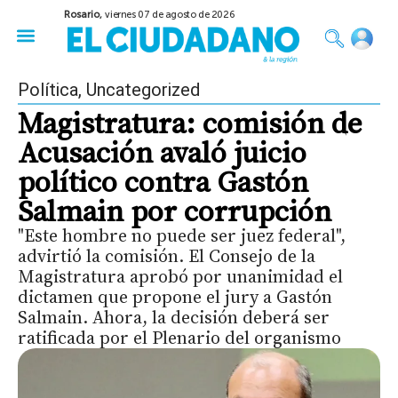
Rosario,
viernes 07 de agosto de 2026
50 años del Golpe
Festival de Cine 2026
Sobre Ruedas
Construir Rosario
Política
,
Uncategorized
Magistratura: comisión de
Acusación avaló juicio
político contra Gastón
Salmain por corrupción
"Este hombre no puede ser juez federal",
advirtió la comisión. El Consejo de la
Magistratura aprobó por unanimidad el
dictamen que propone el jury a Gastón
Salmain. Ahora, la decisión deberá ser
ratificada por el Plenario del organismo