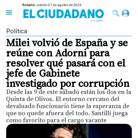
Rosario,
viernes 07 de agosto de 2026
50 años del Golpe
Festival de Cine 2026
Sobre Ruedas
Construir Rosario
Política
Milei volvió de España y se
reúne con Adorni para
resolver qué pasará con el
jefe de Gabinete
investigado por corrupción
Desde las 9 de este sábado están los dos en la
Quinta de Olivos. El entorno cercano del
devaluado funcionario tiene la esperanza de
que no quede afuera del todo. Santilli juega
como favorito para el cargo vacante