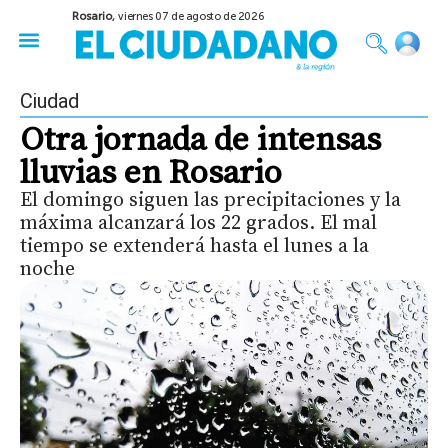
Rosario,
viernes 07 de agosto de 2026
50 años del Golpe
Festival de Cine 2026
Sobre Ruedas
Construir Rosario
Ciudad
Otra jornada de intensas
lluvias en Rosario
El domingo siguen las precipitaciones y la
máxima alcanzará los 22 grados. El mal
tiempo se extenderá hasta el lunes a la
noche