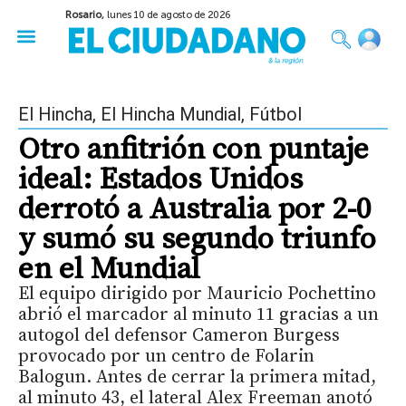
Rosario,
lunes 10 de agosto de 2026
50 años del Golpe
Festival de Cine 2026
Sobre Ruedas
Construir Rosario
El Hincha
,
El Hincha Mundial
,
Fútbol
Otro anfitrión con puntaje
ideal: Estados Unidos
derrotó a Australia por 2-0
y sumó su segundo triunfo
en el Mundial
El equipo dirigido por Mauricio Pochettino
abrió el marcador al minuto 11 gracias a un
autogol del defensor Cameron Burgess
provocado por un centro de Folarin
Balogun. Antes de cerrar la primera mitad,
al minuto 43, el lateral Alex Freeman anotó