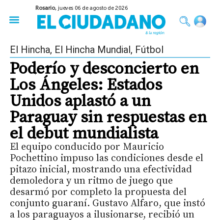
Rosario,
jueves 06 de agosto de 2026
50 años del Golpe
Festival de Cine 2026
Sobre Ruedas
Construir Rosario
El Hincha
,
El Hincha Mundial
,
Fútbol
Poderío y desconcierto en
Los Ángeles: Estados
Unidos aplastó a un
Paraguay sin respuestas en
el debut mundialista
El equipo conducido por Mauricio
Pochettino impuso las condiciones desde el
pitazo inicial, mostrando una efectividad
demoledora y un ritmo de juego que
desarmó por completo la propuesta del
conjunto guaraní. Gustavo Alfaro, que instó
a los paraguayos a ilusionarse, recibió un