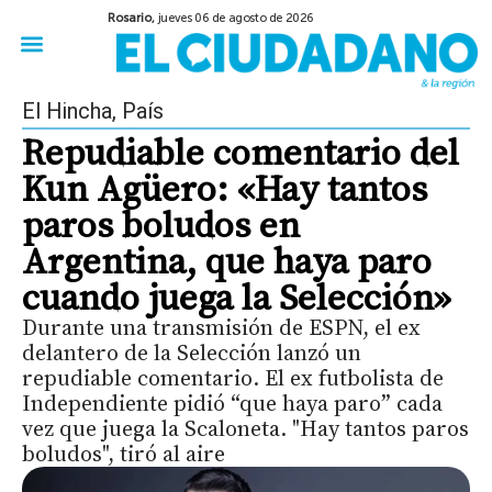
Rosario,
jueves 06 de agosto de 2026
50 años del Golpe
Festival de Cine 2026
Sobre Ruedas
Construir Rosario
El Hincha
,
País
Repudiable comentario del
Kun Agüero: «Hay tantos
paros boludos en
Argentina, que haya paro
cuando juega la Selección»
Durante una transmisión de ESPN, el ex
delantero de la Selección lanzó un
repudiable comentario. El ex futbolista de
Independiente pidió “que haya paro” cada
vez que juega la Scaloneta. "Hay tantos paros
boludos", tiró al aire