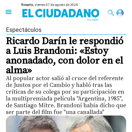
Rosario,
viernes 07 de agosto de 2026
50 años del Golpe
Festival de Cine 2026
Sobre Ruedas
Construir Rosario
Espectáculos
Ricardo Darín le respondió
a Luis Brandoni: «Estoy
anonadado, con dolor en el
alma»
Al popular actor salió al cruce del referente
de Juntos por el Cambio y habló tras las
críticas de su colega por su participación en
la multipremiada película "Argentina, 1985",
de Santiago Mitre. Brandoni había dicho que
ser parte del film fue "una canallada"