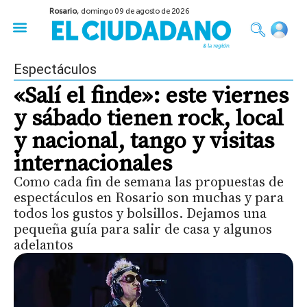
Rosario,
domingo 09 de agosto de 2026
50 años del Golpe
Festival de Cine 2026
Sobre Ruedas
Construir Rosario
Espectáculos
«Salí el finde»: este viernes
y sábado tienen rock, local
y nacional, tango y visitas
internacionales
Como cada fin de semana las propuestas de
espectáculos en Rosario son muchas y para
todos los gustos y bolsillos. Dejamos una
pequeña guía para salir de casa y algunos
adelantos