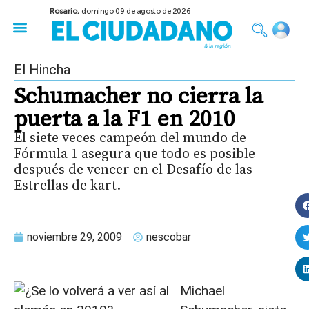
Rosario,
domingo 09 de agosto de 2026
50 años del Golpe
Festival de Cine 2026
Sobre Ruedas
Construir Rosario
El Hincha
Schumacher no cierra la
puerta a la F1 en 2010
El siete veces campeón del mundo de
Fórmula 1 asegura que todo es posible
después de vencer en el Desafío de las
Estrellas de kart.
noviembre 29, 2009
nescobar
Michael