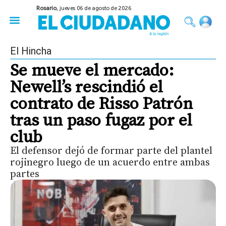
Rosario,
jueves 06 de agosto de 2026
50 años del Golpe
Festival de Cine 2026
Sobre Ruedas
Construir Rosario
El Hincha
Se mueve el mercado:
Newell’s rescindió el
contrato de Risso Patrón
tras un paso fugaz por el
club
El defensor dejó de formar parte del plantel
rojinegro luego de un acuerdo entre ambas
partes