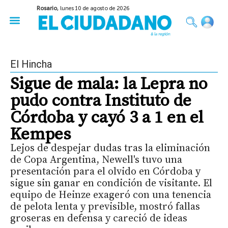
Rosario,
lunes 10 de agosto de 2026
50 años del Golpe
Festival de Cine 2026
Sobre Ruedas
Construir Rosario
El Hincha
Sigue de mala: la Lepra no
pudo contra Instituto de
Córdoba y cayó 3 a 1 en el
Kempes
Lejos de despejar dudas tras la eliminación
de Copa Argentina, Newell's tuvo una
presentación para el olvido en Córdoba y
sigue sin ganar en condición de visitante. El
equipo de Heinze exageró con una tenencia
de pelota lenta y previsible, mostró fallas
groseras en defensa y careció de ideas