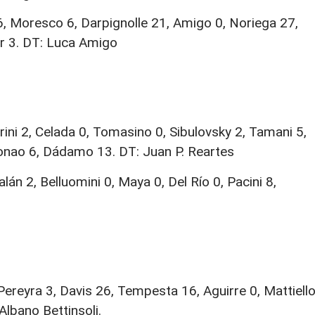
6, Moresco 6, Darpignolle 21, Amigo 0, Noriega 27,
er 3. DT: Luca Amigo
grini 2, Celada 0, Tomasino 0, Sibulovsky 2, Tamani 5,
ronao 6, Dádamo 13. DT: Juan P. Reartes
án 2, Belluomini 0, Maya 0, Del Río 0, Pacini 8,
Pereyra 3, Davis 26, Tempesta 16, Aguirre 0, Mattiell
Albano Bettinsoli.