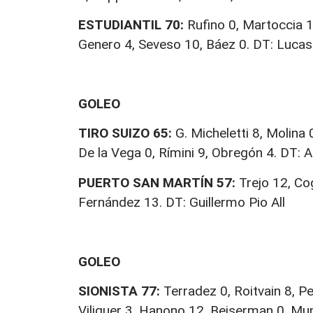
ESTUDIANTIL 70:
Rufino 0, Martoccia 1
Genero 4, Seveso 10, Báez 0. DT: Lucas
GOLEO
TIRO SUIZO 65:
G. Micheletti 8, Molina 
De la Vega 0, Rímini 9, Obregón 4. DT: 
PUERTO SAN MARTÍN 57:
Trejo 12, Cog
Fernández 13. DT: Guillermo Pio All
GOLEO
SIONISTA 77:
Terradez 0, Roitvain 8, Per
Viliguer 3, Hanono 12, Beiserman 0, Mun