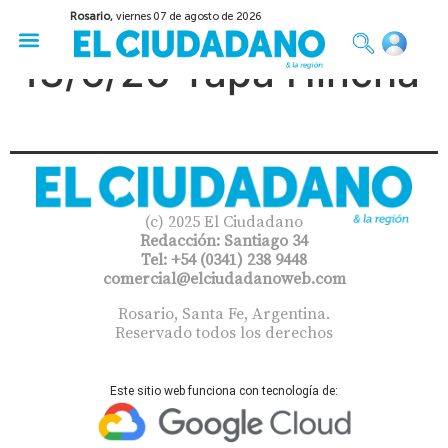
Rosario,
viernes 07 de agosto de 2026
50 años del Golpe
Festival de Cine 2026
Sobre Ruedas
Construir Rosario
13/6/26 Tapa Hincha
(c) 2025 El Ciudadano
Redacción: Santiago 34
Tel: +54 (0341) 238 9448
comercial@elciudadanoweb.com​
Rosario, Santa Fe, Argentina.
Reservado todos los derechos
Este sitio web funciona con tecnología de: